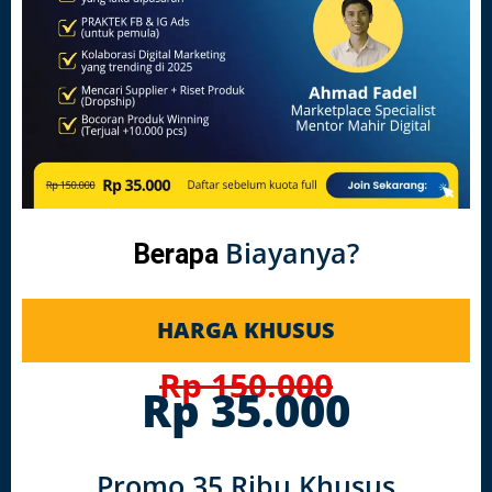
Biayanya?
Berapa
HARGA KHUSUS
Rp 150.000
Rp 35.000
Promo 35 Ribu Khusus