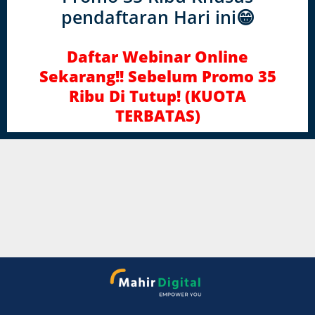
pendaftaran Hari ini😁
Daftar Webinar Online
Sekarang!! Sebel um Promo 35
Ribu Di Tutup! (KUOTA
TERBATAS)