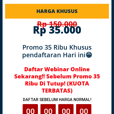
HARGA KHUSUS
Rp 150.000
Rp 35.000
Promo 35 Ribu Khusus
pendaftaran Hari ini😁
Daftar Webinar Online
Sekarang!! Sebel um Promo 35
Ribu Di Tutup! (KUOTA
TERBATAS)
DAFTAR SEBELUM HARGA NORMAL!
00
00
00
00