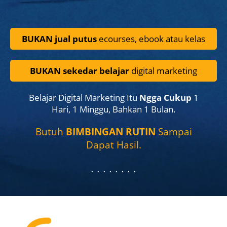
BUKAN jual putus
ecourses, ebook atau kelas
BUKAN sekedar belajar
digital marketing
Belajar Digital Marketing Itu
Ngga Cukup
1
Hari, 1 Minggu, Bahkan 1 Bulan.
Butuh
BIMBINGAN RUTIN
Sampai
Dapat Hasil.
. . . . . . . .