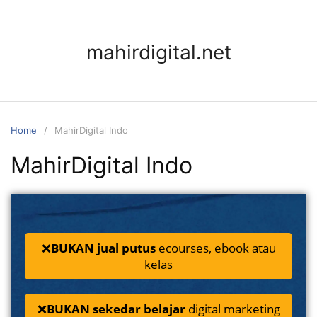
mahirdigital.net
Home
MahirDigital Indo
MahirDigital Indo
❌
BUKAN jual putus
ecourses, ebook atau
kelas
❌
BUKAN sekedar belajar
digital marketing