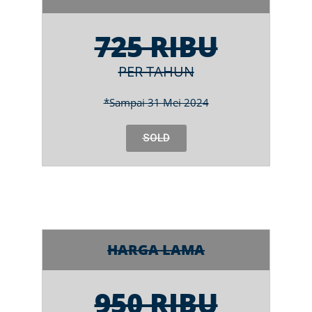
725 RIBU
PER TAHUN
*Sampai 31 Mei 2024
SOLD
HARGA LAMA
950 RIBU