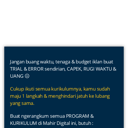
Jangan buang waktu, tenaga & budget iklan buat
TRIAL & ERROR sendirian, CAPEK, RUGI WAKTU &
UANG ☹️
Cukup ikuti semua kurikulumnya, kamu sudah
maju 1 langkah & menghindari jatuh ke lubang
yang sama.
Buat ngerangkum semua PROGRAM &
KURIKULUM di Mahir Digital ini, butuh :