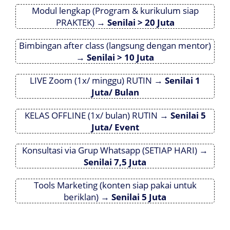
Modul lengkap (Program & kurikulum siap
PRAKTEK) →
Senilai > 20 Juta
Bimbingan after class (langsung dengan mentor)
→
Senilai > 10 Juta
LIVE Zoom (1x/ minggu) RUTIN →
Senilai 1
Juta/ Bulan
KELAS OFFLINE (1x/ bulan) RUTIN →
Senilai 5
Juta/ Event
Konsultasi via Grup Whatsapp (SETIAP HARI) →
Senilai 7,5 Juta
Tools Marketing (konten siap pakai untuk
beriklan) →
Senilai 5 Juta